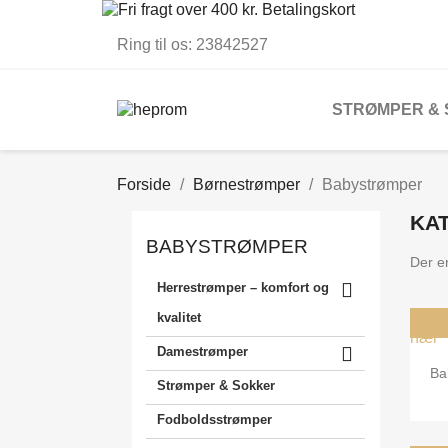
Ring til os:
23842527
STRØMPER &
Forside
Børnestrømper
Babystrømper
KA
BABYSTRØMPER
Der er

Herrestrømper – komfort og
kvalitet

Damestrømper
Ba
Strømper & Sokker
Fodboldsstrømper