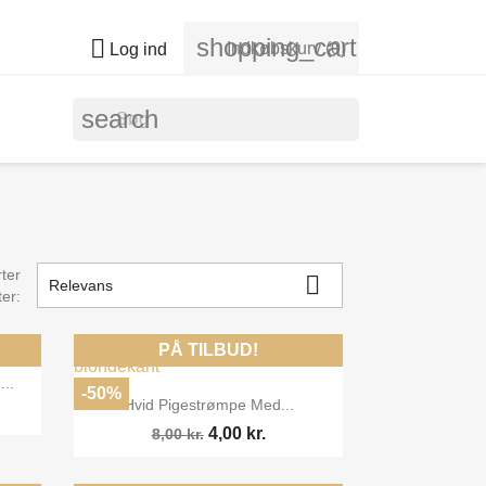
shopping_cart

Indkøbskurv
(0)
Log ind
search
ter

Relevans
ter:
PÅ TILBUD!
..
-50%

Vis her
Hvid Pigestrømpe Med...
4,00 kr.
8,00 kr.