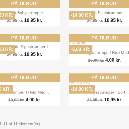
PÅ TILBUD!
PÅ TILBUD!


Vis her
Vis her
3 Pak Babystrømper
3 Pak Pigestrømper
00 KR.
-14,00 KR.
10,95 kr.
10,95 kr.
25,95 kr.
24,95 kr.
PÅ TILBUD!
PÅ TILBUD!

Vis her
ød / Hvide Pigestrømper I...
00 KR.
-6,00 KR.

Vis her
Sød Pigestrømpe I Rød Med.
10,95 kr.
24,95 kr.
4,00 kr.
10,00 kr.
PÅ TILBUD!
PÅ TILBUD!
0 KR.
-14,00 KR.


Vis her
Vis her
Pigestrømper I Hvid Med...
3 Pk. Pigestrømper I Sort,..
4,00 kr.
10,95 kr.
10,00 kr.
24,95 kr.
1-11 af 11 element(er)