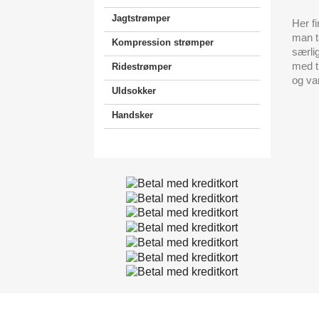
Jagtstrømper
Her f
man t
Kompression strømper
særlig
med ti
Ridestrømper
og va
Uldsokker
Handsker