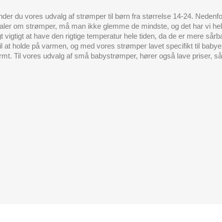
inder du vores udvalg af strømper til børn fra størrelse 14-24. Neden
aler om strømper, må man ikke glemme de mindste, og det har vi hell
t vigtigt at have den rigtige temperatur hele tiden, da de er mere så
l at holde på varmen, og med vores strømper lavet specifikt til babyer
rmt. Til vores udvalg af små babystrømper, hører også lave priser, så