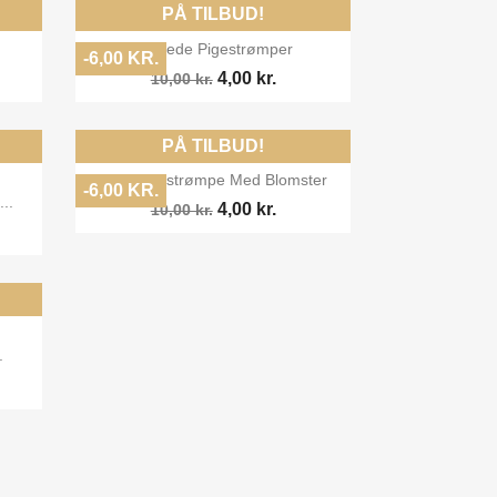
PÅ TILBUD!

Vis her
Stribede Pigestrømper
-6,00 KR.
4,00 kr.
10,00 kr.
PÅ TILBUD!

Vis her
Hvid Pigestrømpe Med Blomster
-6,00 KR.
..
4,00 kr.
10,00 kr.
.