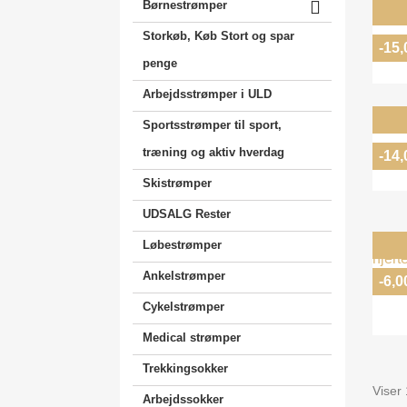

Børnestrømper
Storkøb, Køb Stort og spar
-15,
penge
Arbejdsstrømper i ULD
Sportsstrømper til sport,
R
træning og aktiv hverdag
-14,
Skistrømper
UDSALG Rester
Løbestrømper
Ankelstrømper
-6,0
Cykelstrømper
Medical strømper
Trekkingsokker
Viser 
Arbejdssokker