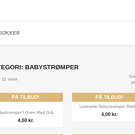
 SOKKER
TEGORI: BABYSTRØMPER
Sor
 11 varer.
ef
PÅ TILBUD!
PÅ TILBUD!

Vis her
Lyserøde Babystrømper Med.

Vis her
bystrømper I Grøn Med Grå...
4,00 kr.
4,00 kr.