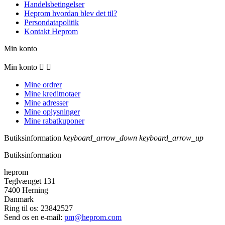
Handelsbetingelser
Heprom hvordan blev det til?
Persondatapolitik​
Kontakt Heprom
Min konto
Min konto


Mine ordrer
Mine kreditnotaer
Mine adresser
Mine oplysninger
Mine rabatkuponer
Butiksinformation
keyboard_arrow_down
keyboard_arrow_up
Butiksinformation
heprom
Teglvænget 131
7400 Herning
Danmark
Ring til os:
23842527
Send os en e-mail:
pm@heprom.com