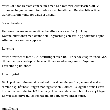
Varer købt hos Heprom.com betales med Dankort, visa eller masterkort. Vi
opkræver ingen gebyrer i forbindelse med betalingen. Beløbet bliver ikke
trukket fra din konto før varen er afsendt.
Sikker betaling
Heprom.com anvender en sikker betalings-gateway fra Quickpay.
Kommunikationen med denne betalingsløsning er testet, og godkendt, af pbs.
Alle kortdata sendes krypteret.
Levering
Varer bliver sendt med GLS, bestillinger over 400,- kr. sendes fragtfrit med GLS
til nærmest pakkeshop. Vi leverer til danske adresser, samt til Grønland,
Færøerne og udlandet.
Leveringstid
Vi ekspederer ordrerne i den rækkefølge, de modtages. Lagervarer afsendes
samme dag, når bestillingen modtages inden klokken 13, og vil normalt være
hos modtager indenfor 1-2 hverdage. Alle varer der vises i butikken er på lager.
Der vil ikke blive trukket penge fra dit kort, før vi sender varen.
Annullering