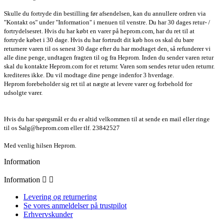
Skulle du fortryde din bestilling før afsendelsen, kan du annullere ordren via
"Kontakt os" under "Information" i menuen til venstre. Du har 30 dages retur- /
fortrydelsesret. Hvis du har købt en varer på heprom.com, har du ret til at
fortryde købet i 30 dage. Hvis du har fortrudt dit køb hos os skal du bare
returnere varen til os senest 30 dage efter du har modtaget den, så refunderer vi
alle dine penge, undtagen fragten til og fra Heprom. Inden du sender varen retur
skal du kontakte Heprom.com for et returnr. Varen som sendes retur uden returnr.
krediteres ikke. Du vil modtage dine penge indenfor 3 hverdage.
Heprom forebeholder sig ret til at nægte at levere varer og forbehold for
udsolgte varer.
Hvis du har spørgsmål er du er altid velkommen til at sende en mail eller ringe
til os Salg@heprom.com eller tlf. 23842527
Med venlig hilsen Heprom.
Information
Information


Levering og returnering
Se vores anmeldelser på trustpilot
Erhvervskunder