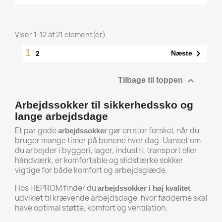
Viser 1-12 af 21 element(er)
1

Næste
2

Tilbage til toppen
Arbejdssokker til sikkerhedssko og
lange arbejdsdage
Et par gode
gør en stor forskel, når du
arbejdssokker
bruger mange timer på benene hver dag. Uanset om
du arbejder i byggeri, lager, industri, transport eller
håndværk, er komfortable og slidstærke sokker
vigtige for både komfort og arbejdsglæde.
Hos HEPROM finder du
,
arbejdssokker i høj kvalitet
udviklet til krævende arbejdsdage, hvor fødderne skal
have optimal støtte, komfort og ventilation.