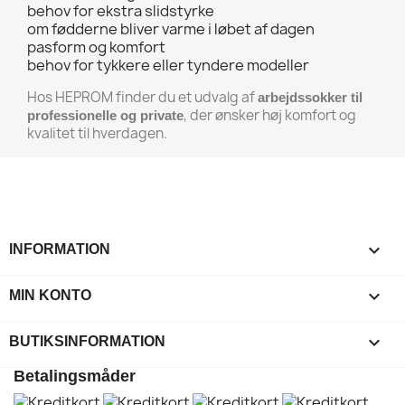
behov for ekstra slidstyrke
om fødderne bliver varme i løbet af dagen
pasform og komfort
behov for tykkere eller tyndere modeller
Hos HEPROM finder du et udvalg af
arbejdssokker til
, der ønsker høj komfort og
professionelle og private
kvalitet til hverdagen.

INFORMATION

MIN KONTO
keyboard_arrow_down
BUTIKSINFORMATION
Betalingsmåder