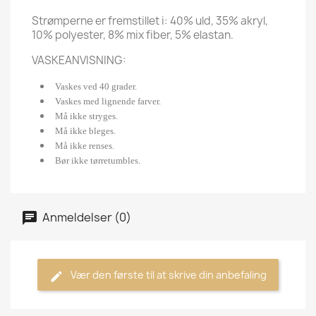
Strømperne er fremstillet i: 40% uld, 35% akryl,
10% polyester, 8% mix fiber, 5% elastan.
VASKEANVISNING:
Vaskes ved 40 grader.
Vaskes med lignende farver.
Må ikke stryges.
Må ikke bleges.
Må ikke renses.
Bør ikke tørretumbles.
Anmeldelser (0)
Vær den første til at skrive din anbefaling