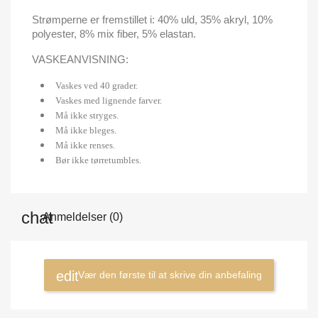
Strømperne er fremstillet i: 40% uld, 35% akryl, 10%
polyester, 8% mix fiber, 5% elastan.
VASKEANVISNING:
Vaskes ved 40 grader.
Vaskes med lignende farver.
Må ikke stryges.
Må ikke bleges.
Må ikke renses.
Bør ikke tørretumbles.
Anmeldelser (0)
Vær den første til at skrive din anbefaling