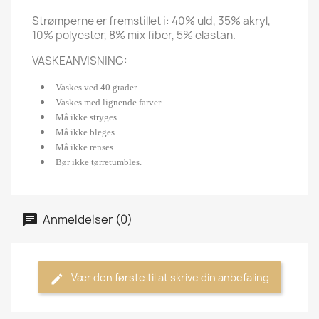
Strømperne er fremstillet i: 40% uld, 35% akryl,
10% polyester, 8% mix fiber, 5% elastan.
VASKEANVISNING:
Vaskes ved 40 grader.
Vaskes med lignende farver.
Må ikke stryges.
Må ikke bleges.
Må ikke renses.
Bør ikke tørretumbles.
Anmeldelser (0)
Vær den første til at skrive din anbefaling