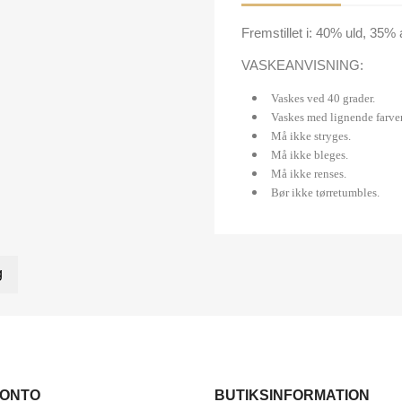
Fremstillet i: 40% uld, 35%
VASKEANVISNING:
Vaskes ved 40 grader.
Vaskes med lignende farver
Må ikke stryges.
Må ikke bleges.
Må ikke renses.
Bør ikke tørretumbles.
g
KONTO
BUTIKSINFORMATION