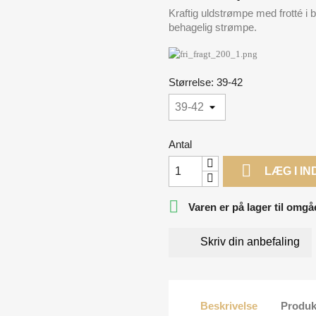
Kraftig uldstrømpe med frotté i b
behagelig strømpe.
Størrelse: 39-42
Antal

LÆG I I

Varen er på lager til omgå
Skriv din anbefaling
Beskrivelse
Produk