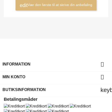
Vær den første til at skrive din anbefaling

INFORMATION

MIN KONTO
key
BUTIKSINFORMATION
Betalingsmåder