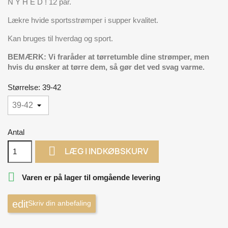
N Y H E D ! 12 par.
Lækre hvide sportsstrømper i supper kvalitet.
Kan bruges til hverdag og sport.
BEMÆRK: Vi fraråder at tørretumble dine strømper, men
hvis du ønsker at tørre dem, så gør det ved svag varme.
Størrelse: 39-42
Antal

LÆG I INDKØBSKURV

Varen er på lager til omgående levering
Skriv din anbefaling