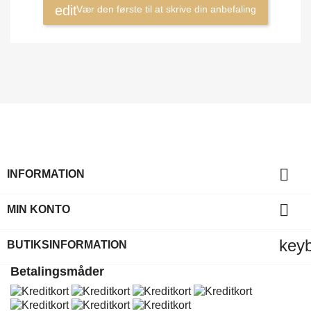
Vær den første til at skrive din anbefaling

INFORMATION

MIN KONTO
key
BUTIKSINFORMATION
Betalingsmåder