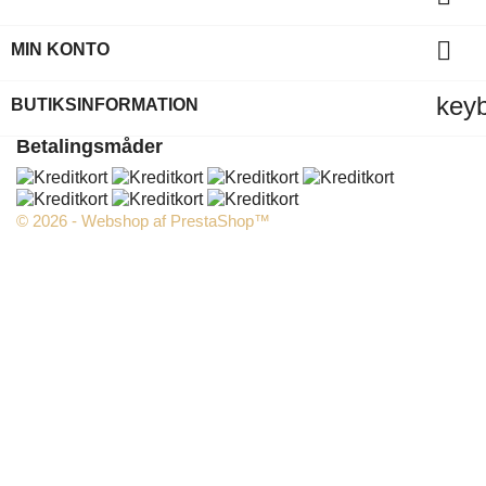

MIN KONTO
key
BUTIKSINFORMATION
Betalingsmåder
© 2026 - Webshop af PrestaShop™