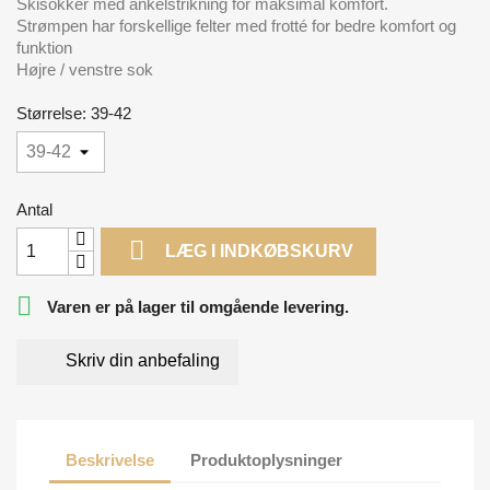
Skisokker med ankelstrikning for maksimal komfort.
Strømpen har forskellige felter med frotté for bedre komfort og
funktion
Højre / venstre sok
Størrelse: 39-42
Antal

LÆG I INDKØBSKURV

Varen er på lager til omgående levering.
Skriv din anbefaling
Beskrivelse
Produktoplysninger