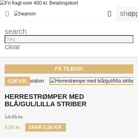
shopp


(0)
search
clear
PÅ TILBUD!
-5,00 KR.
HERRESTRØMPER MED
BLÅ/GUL/LILLA STRIBER
14,95 kr.
9,95 kr.
SPAR 5,00 KR.