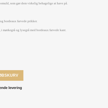
t bomuld, som gør dem virkelig behagelige at have på.
 og bordeaux farvede prikker.
r, i mørkegrå og lysegrå med bordeaux farvede kant.
KØBSKURV
ende levering