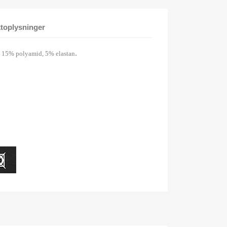
toplysninger
.
,
15% polyamid,
5% elastan