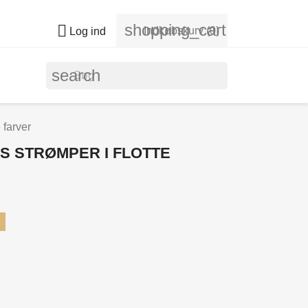
shopping_cart

Indkøbskurv
(0)
Log ind
search
 farver
S STRØMPER I FLOTTE