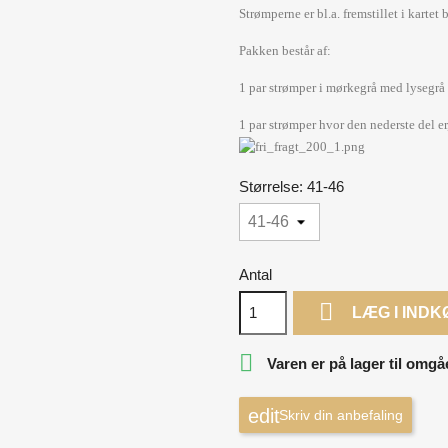
Strømperne er bl.a. fremstillet i karte
Pakken består af:
1 par strømper i mørkegrå med lysegrå
1 par strømper hvor den nederste del e
Størrelse: 41-46
Antal

LÆG I IND

Varen er på lager til omgå
Skriv din anbefaling