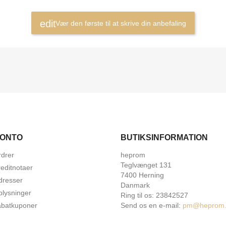
Vær den første til at skrive din anbefaling
KONTO
BUTIKSINFORMATION
rdrer
heprom
Teglvænget 131
editnotaer
7400 Herning
dresser
Danmark
plysninger
Ring til os:
23842527
abatkuponer
Send os en e-mail:
pm@heprom