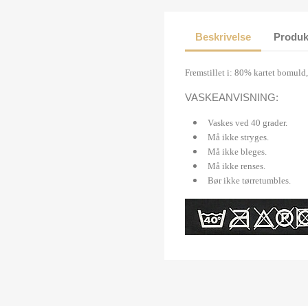
Beskrivelse
Produk
Fremstillet i:
80% kartet bomuld
VASKEANVISNING:
Vaskes ved 40 grader.
Må ikke stryges.
Må ikke bleges.
Må ikke renses.
Bør ikke tørretumbles.