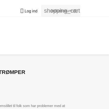
shopping_cart

Indkøbskurv
(0)
Log ind
STRØMPER
mstillet til folk som har problemer med at