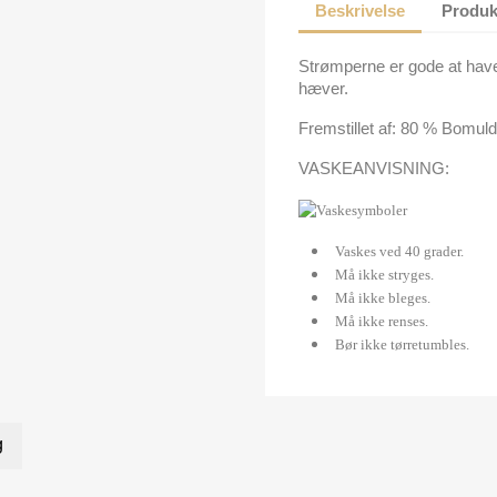
Beskrivelse
Produk
Strømperne er gode at have
hæver.
Fremstillet af:
80 % Bomul
VASKEANVISNING:
Vaskes ved 40 grader.
Må ikke stryges.
Må ikke bleges.
Må ikke renses.
Bør ikke tørretumbles.
g