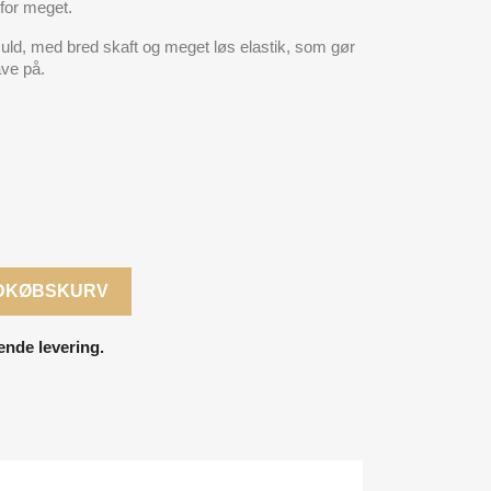
for meget.
uld, med bred skaft og meget løs elastik, som gør
ve på.
NDKØBSKURV
ende levering.