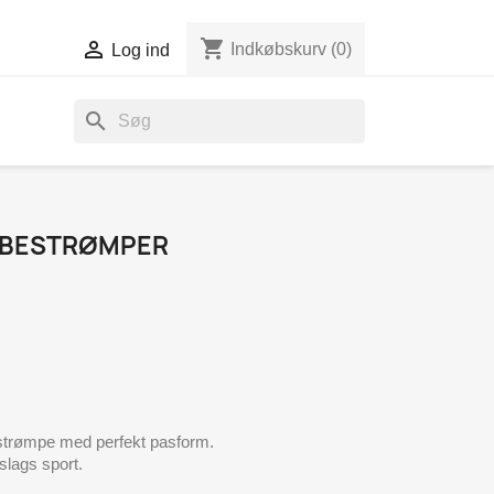
shopping_cart

Indkøbskurv
(0)
Log ind
search
ØBESTRØMPER
estrømpe med perfekt pasform.
slags sport.