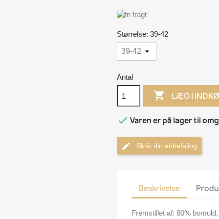
Størrelse: 39-42
Antal

LÆG I INDK

Varen er på lager til om
Skriv din anbefaling
Beskrivelse
Produ
Fremstillet af: 80% bomuld