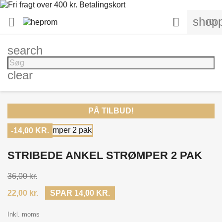
shopp


(0)
search
clear
PÅ TILBUD!
-14,00 KR.
STRIBEDE ANKEL STRØMPER 2 PAK
36,00 kr.
22,00 kr.
SPAR 14,00 KR.
Inkl. moms