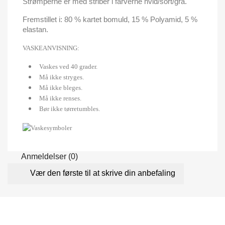
Strømperne er med striber i farverne hvid/sort/grå.
Fremstillet i: 80 % kartet bomuld, 15 % Polyamid, 5 %
elastan.
VASKEANVISNING:
Vaskes ved 40 grader.
Må ikke stryges.
Må ikke bleges.
Må ikke renses.
Bør ikke tørretumbles.
Anmeldelser (0)
Vær den første til at skrive din anbefaling