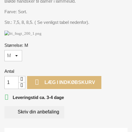
Bløde handsker til damer i lammeuld.
Farve: Sort.
Str.: 7,5, 8, 8,5. ( Se venligst tabel nedenfor).
Størrelse: M
Antal

LÆG I INDKØBSKURV

Leveringstid ca. 3-4 dage
Skriv din anbefaling