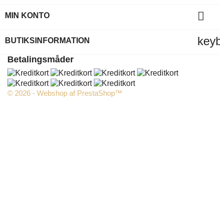

MIN KONTO
key
BUTIKSINFORMATION
Betalingsmåder
© 2026 - Webshop af PrestaShop™