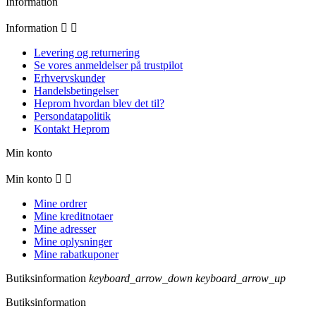
Information
Information


Levering og returnering
Se vores anmeldelser på trustpilot
Erhvervskunder
Handelsbetingelser
Heprom hvordan blev det til?
Persondatapolitik​
Kontakt Heprom
Min konto
Min konto


Mine ordrer
Mine kreditnotaer
Mine adresser
Mine oplysninger
Mine rabatkuponer
Butiksinformation
keyboard_arrow_down
keyboard_arrow_up
Butiksinformation