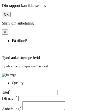
Din rapport kan ikke sendes
OK
Skriv din anbefaling
×
På tilbud!
Tynd ankelstrømpe hvid
Tynde ankelstrømper med lav skaft.
Quality:
*
Titel
*
Dit navn
*
Anbefaling