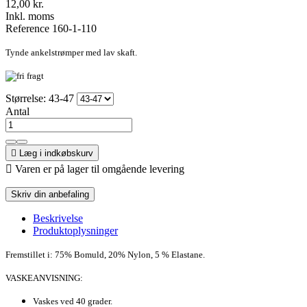
12,00 kr.
Inkl. moms
Reference
160-1-110
Tynde ankelstrømper med lav skaft.
Størrelse: 43-47
Antal

Læg i indkøbskurv

Varen er på lager til omgående levering
Skriv din anbefaling
Beskrivelse
Produktoplysninger
Fremstillet i:
75% Bomuld,
20% Nylon,
5 % Elastane.
VASKEANVISNING:
Vaskes ved 40 grader.