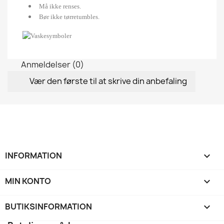
Må ikke renses.
Bør ikke tørretumbles.
Anmeldelser (0)
Vær den første til at skrive din anbefaling
INFORMATION

MIN KONTO

BUTIKSINFORMATION
keyboard_arrow_down