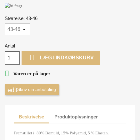
Størrelse: 43-46
Antal

LÆG I INDKØBSKURV

Varen er på lager.
Skriv din anbefaling
Beskrivelse
Produktoplysninger
Fremstillet i:
80% Bomuld,
15% Polyamid,
5 % Elastan.