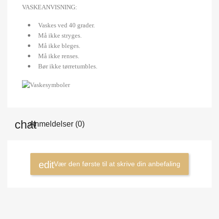
VASKEANVISNING:
Vaskes ved 40 grader.
Må ikke stryges.
Må ikke bleges.
Må ikke renses.
Bør ikke tørretumbles.
Anmeldelser (0)
Vær den første til at skrive din anbefaling